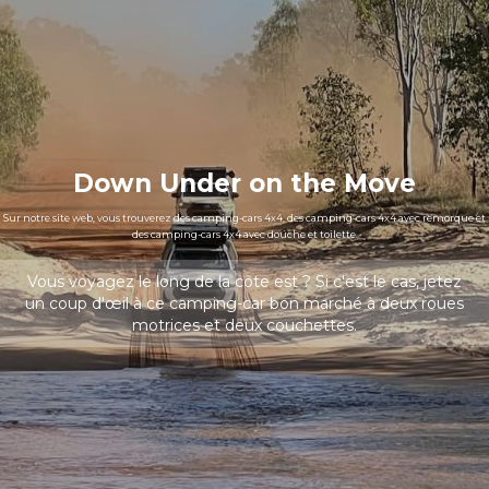
Down Under on the Move
Sur notre site web, vous trouverez des camping-cars 4x4, des camping-cars 4x4 avec remorque et
des camping-cars 4x4 avec douche et toilette.
Vous voyagez le long de la côte est ? Si c'est le cas, jetez
un coup d'œil à ce camping-car bon marché à deux roues
motrices et deux couchettes.